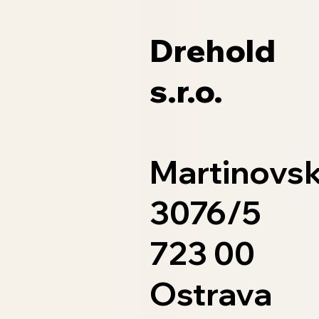
Drehold
s.r.o.
Martinovs
3076/5
723 00
Ostrava