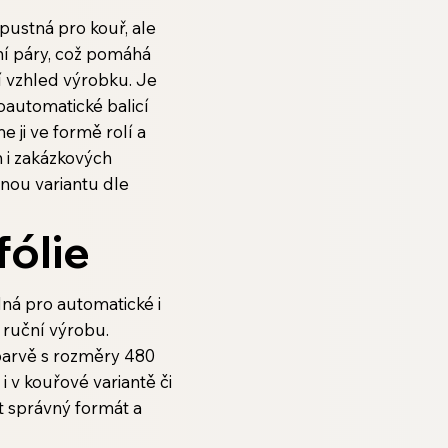
opustná pro kouř, ale
í páry, což pomáhá
ží vzhled výrobku. Je
oautomatické balicí
 ji ve formě rolí a
 i zakázkových
nou variantu dle
fólie
dná pro automatické i
a ruční výrobu.
barvě s rozměry 480
 v kouřové variantě či
t správný formát a