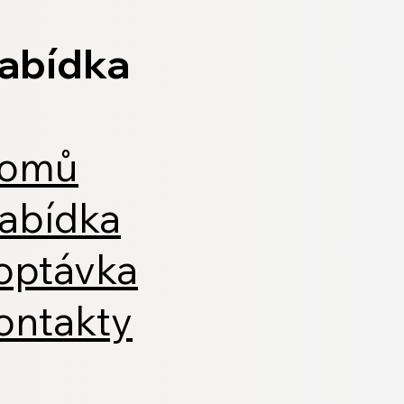
abídka
omů
abídka
optávka
ontakty