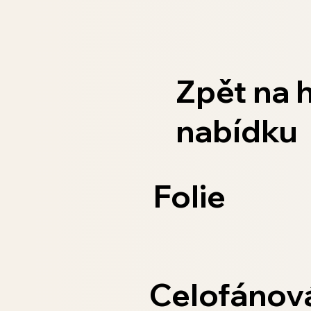
Zpět na h
nabídku
Folie
Celofánová