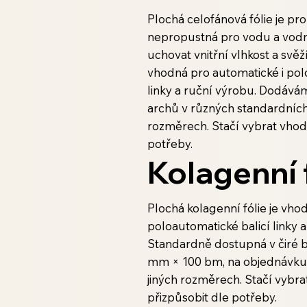
Plochá celofánová fólie je pr
nepropustná pro vodu a vodn
uchovat vnitřní vlhkost a svě
vhodná pro automatické i pol
linky a ruční výrobu. Dodáváme
archů v různých standardních
rozměrech. Stačí vybrat vhod
potřeby.
Kolagenní 
Plochá kolagenní fólie je vho
poloautomatické balicí linky 
Standardně dostupná v čiré 
mm × 100 bm, na objednávku i
jiných rozměrech. Stačí vybra
přizpůsobit dle potřeby.