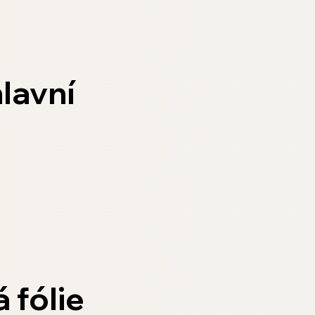
lavní
 fólie