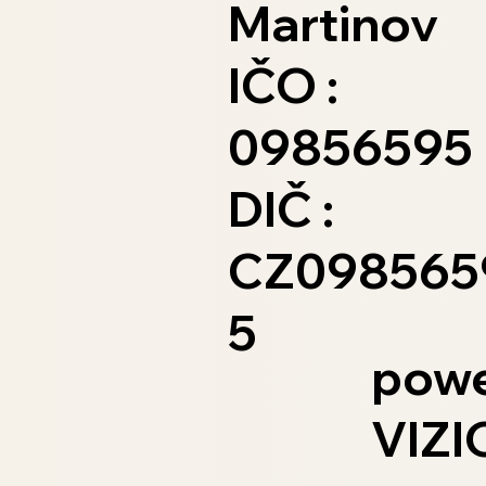
Martinov
IČO :
09856595
DIČ :
CZ098565
5
powe
VIZI