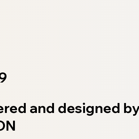
9
red and designed b
ON