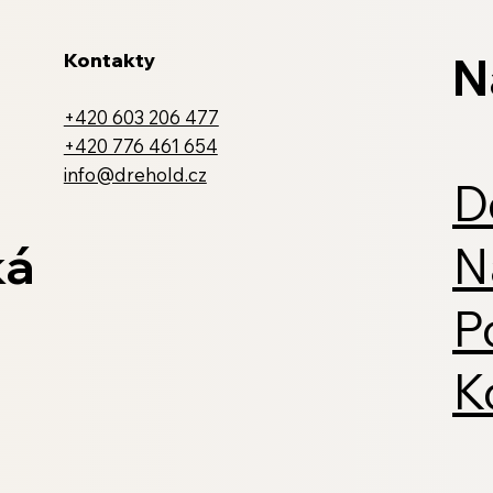
N
Kontakty
+420 603 206 477
+420 776 461 654
info@drehold.cz
D
ká
N
P
K