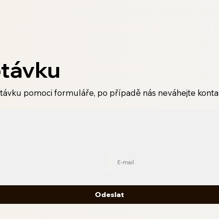
ptávku
távku pomoci formuláře, po případě nás neváhejte konta
Odeslat